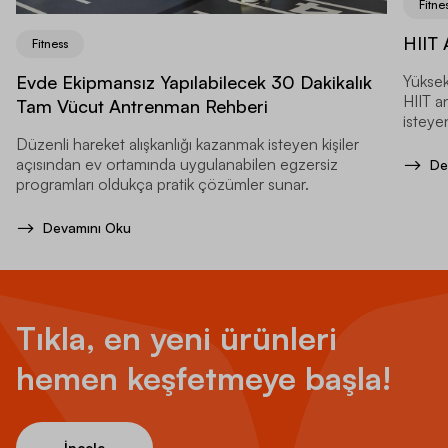
Fitne
HIIT 
Fitness
Evde Ekipmansız Yapılabilecek 30 Dakikalık
Yüksek
HIIT a
Tam Vücut Antrenman Rehberi
isteyen
Düzenli hareket alışkanlığı kazanmak isteyen kişiler
açısından ev ortamında uygulanabilen egzersiz
De
programları oldukça pratik çözümler sunar.
Devamını Oku
Tıkla, en yeni ürünleri
hemen keşfetmeye başla!
İncele