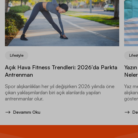
Lifestyle
Lifest
Açık Hava Fitness Trendleri: 2026’da Parkta
Yazın
Antrenman
Neler
Spor alışkanlıkları her yıl değişirken 2026 yılında öne
Yaz me
çıkan yaklaşımlardan biri açık alanlarda yapılan
alışkan
antrenmanlar olur.
gösteri
Devamını Oku
De