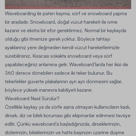
Waveboarding ile paten kayma, sörf ve snowboard yapma
bir aradadır. Snowboard, doğal vücut hareketi ile ivme
kazanır ve ekstra bir efor gerektirmez. Normal bir kaykayda
olduğu gibi itmenize gerek yoktur. Böylece tahtayı
ayaklarınız yere değmeden kendi vücut hareketlerinizle
sürebilirsiniz. Kısacası sokakta snowboard veya sörf
yapabileceğiniz anlamına gelir. Waveboard’larda her ikisi de
360 ​​derece dönebilen sadece iki teker bulunur. Bu
tekerlekler güverte plakalarının ayrı ayrı dönmesini sağlar,
böylece yüksek manevra kabiliyeti kazanır.
Waveboard Nasıl Sürülür?
Özellikle kaykay ya da sörfe aşina olmayan kullanıcıların kask,
dirsek, diz ve bilek koruması gibi ekipmanlar edinmesi tavsiye
edilir. Çünkü waveboard’a başladığınızda, dirseklerinizin,
dizlerinizin, bileklerinizin ve hatta başınızın üzerine düşme