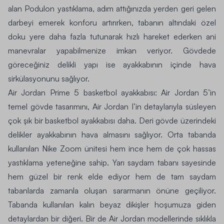
alan Podulon yastıklama, adım attığınızda yerden geri gelen
darbeyi emerek konforu artırırken, tabanın altındaki özel
doku yere daha fazla tutunarak hızlı hareket ederken ani
manevralar yapabilmenize imkan veriyor. Gövdede
göreceğiniz delikli yapı ise ayakkabının içinde hava
sirkülasyonunu sağlıyor.
Air Jordan Prime 5 basketbol ayakkabısı
:
Air Jordan 5
’in
temel gövde tasarımını,
Air Jordan I
’in detaylarıyla süsleyen
çok şık bir basketbol ayakkabısı daha. Deri gövde üzerindeki
delikler ayakkabının hava almasını sağlıyor. Orta tabanda
kullanılan Nike Zoom ünitesi hem ince hem de çok hassas
yastıklama yeteneğine sahip. Yarı saydam tabanı sayesinde
hem güzel bir renk elde ediyor hem de tam saydam
tabanlarda zamanla oluşan sararmanın önüne geçiliyor.
Tabanda kullanılan kalın beyaz dikişler hoşumuza giden
detaylardan bir diğeri. Bir de Air Jordan modellerinde sıklıkla