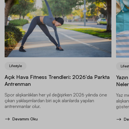
Lifestyle
Lifest
Açık Hava Fitness Trendleri: 2026’da Parkta
Yazın
Antrenman
Neler
Spor alışkanlıkları her yıl değişirken 2026 yılında öne
Yaz me
çıkan yaklaşımlardan biri açık alanlarda yapılan
alışkan
antrenmanlar olur.
gösteri
Devamını Oku
De