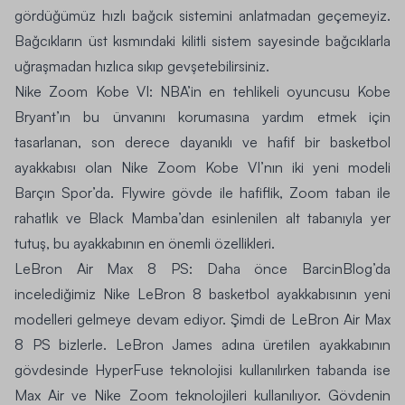
gördüğümüz hızlı bağcık sistemini anlatmadan geçemeyiz.
Bağcıkların üst kısmındaki kilitli sistem sayesinde bağcıklarla
uğraşmadan hızlıca sıkıp gevşetebilirsiniz.
Nike Zoom Kobe VI
: NBA’in en tehlikeli oyuncusu Kobe
Bryant’ın bu ünvanını korumasına yardım etmek için
tasarlanan, son derece dayanıklı ve hafif bir basketbol
ayakkabısı olan Nike Zoom Kobe VI’nın iki yeni modeli
Barçın Spor’da. Flywire gövde ile hafiflik, Zoom taban ile
rahatlık ve Black Mamba’dan esinlenilen alt tabanıyla yer
tutuş, bu ayakkabının en önemli özellikleri.
LeBron Air Max 8 PS
: Daha önce BarcinBlog’da
incelediğimiz
Nike
LeBron 8
basketbol ayakkabısının yeni
modelleri gelmeye devam ediyor. Şimdi de
LeBron Air Max
8 PS
bizlerle. LeBron James adına üretilen ayakkabının
gövdesinde HyperFuse teknolojisi kullanılırken tabanda ise
Max Air ve Nike Zoom teknolojileri kullanılıyor. Gövdenin