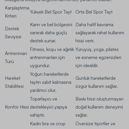
Karşılaştırma
Yüksek Bel Spor Tayt
Orta Bel Spor Tayt
Kriteri
Karın ve bel bölgesini
Daha hafif kavrama
Destek
sararak daha güçlü
sağlayarak rahat kullanım
Seviyesi
destek sunar.
hissi verir.
Fitness, koşu ve ağırlık
Yürüyüş, yoga, pilates
Antrenman
antrenmanları için
ve esneme egzersizleri
Türü
uygundur.
için idealdir.
Yoğun hareketlerde
Hareket
Günlük hareketlerde
taytın sabit kalmasına
Stabilitesi
özgür kullanım sağlar.
yardımcı olur.
Toparlayıcı ve
Baskı hissi oluşturmayan
Konfor Hissi
destekleyici yapıya
doğal kullanım deneyimi
sahiptir.
sağlar.
Kadın bra ve crop
Oversize tişörtler ve