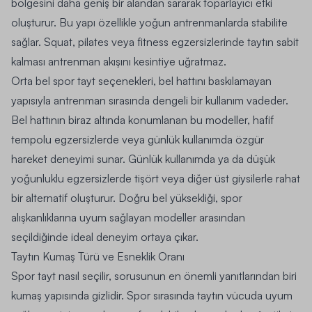
bölgesini daha geniş bir alandan sararak toparlayıcı etki
oluşturur. Bu yapı özellikle yoğun antrenmanlarda stabilite
sağlar. Squat, pilates veya fitness egzersizlerinde taytın sabit
kalması antrenman akışını kesintiye uğratmaz.
Orta bel spor tayt seçenekleri, bel hattını baskılamayan
yapısıyla antrenman sırasında dengeli bir kullanım vadeder.
Bel hattının biraz altında konumlanan bu modeller, hafif
tempolu egzersizlerde veya günlük kullanımda özgür
hareket deneyimi sunar. Günlük kullanımda ya da düşük
yoğunluklu egzersizlerde
tişört
veya diğer üst giysilerle rahat
bir alternatif oluşturur. Doğru bel yüksekliği, spor
alışkanlıklarına uyum sağlayan modeller arasından
seçildiğinde ideal deneyim ortaya çıkar.
Taytın Kumaş Türü ve Esneklik Oranı
Spor tayt nasıl seçilir, sorusunun en önemli yanıtlarından biri
kumaş yapısında gizlidir. Spor sırasında taytın vücuda uyum