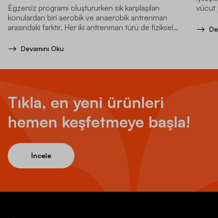
Egzersiz programı oluştururken sık karşılaşılan
vücut 
konulardan biri aerobik ve anaerobik antrenman
artırır.
arasındaki farktır. Her iki antrenman türü de fiziksel
De
performansınızı geliştirmeye yardımcı olur.
Devamını Oku
Tıkla, en yeni ürünleri
hemen keşfetmeye başla!
İncele