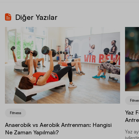
Diğer Yazılar
Fitne
Yaz F
Fitness
Antr
Anaerobik vs Aerobik Antrenman: Hangisi
Yaz ay
Ne Zaman Yapılmalı?
iyileş