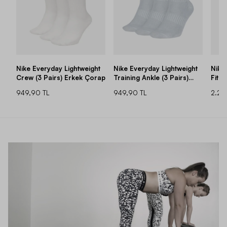
Nike Everyday Lightweight
Nike Everyday Lightweight
Nike 
Crew (3 Pairs) Erkek Çorap
Training Ankle (3 Pairs)
Fitne
Erkek Çorap
Slee
949,90 TL
949,90 TL
2.29
Tişör