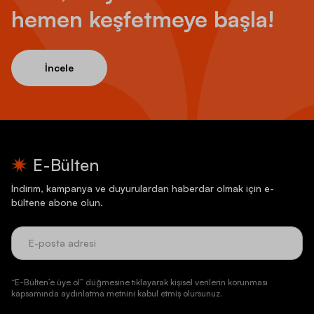
hemen keşfetmeye başla!
İncele
E-Bülten
İndirim, kampanya ve duyurulardan haberdar olmak için e-
bültene abone olun.
“E-Bülten’e üye ol” düğmesine tıklayarak kişisel verilerin korunması
kapsamında aydınlatma metnini kabul etmiş olursunuz.