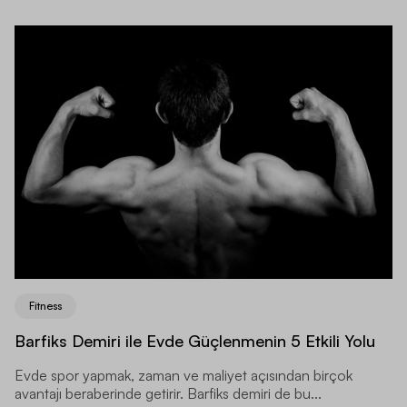
Fitness
Barfiks Demiri ile Evde Güçlenmenin 5 Etkili Yolu
Evde spor yapmak, zaman ve maliyet açısından birçok
avantajı beraberinde getirir. Barfiks demiri de bu...