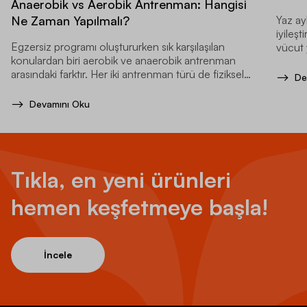
Anaerobik vs Aerobik Antrenman: Hangisi
Yaz ay
Ne Zaman Yapılmalı?
iyileş
Egzersiz programı oluştururken sık karşılaşılan
vücut 
konulardan biri aerobik ve anaerobik antrenman
artırır.
arasındaki farktır. Her iki antrenman türü de fiziksel
De
performansınızı geliştirmeye yardımcı olur.
Devamını Oku
Tıkla, en yeni ürünleri
hemen keşfetmeye başla!
İncele