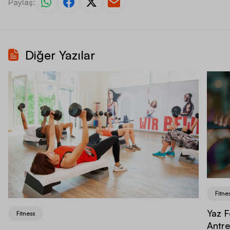
Paylaş:
Diğer Yazılar
Fitne
Yaz F
Fitness
Antr