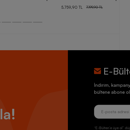
5.759,90 TL
7.199,90 TL
E-Bül
İndirim, kampany
bültene abone ol
la!
“E-Bülten’e üye ol” dü