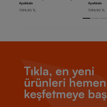
Ayakkabı
Ayakkabı
7.199,90 TL
7.199,90 TL
Tıkla, en yeni
ürünleri hemen
keşfetmeye baş