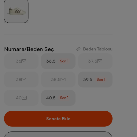
Numara/Beden Seç
Beden Tablosu
36
36.5
37.5
Son
1
38
38.5
39.5
Son
1
40
40.5
Son
1
Sepete Ekle