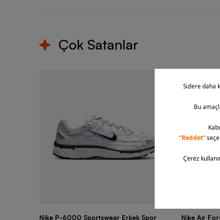
Çok Satanlar
Nike P-6000 Sportswear Erkek Spor
Nike Air Fo