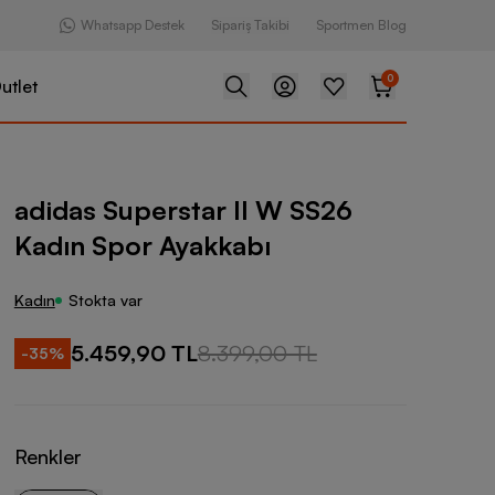
Whatsapp Destek
Sipariş Takibi
Sportmen Blog
0
utlet
star II W SS26 Kadın Spor Ayakkabı
adidas Superstar II W SS26
Kadın Spor Ayakkabı
Kadın
Stokta var
5.459,90 TL
8.399,00 TL
-
35
%
Renkler