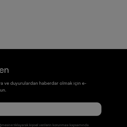
Ayakkabı
Ayakkabı
7.199,90 TL
7.199,90 TL
ten
a ve duyurulardan haberdar olmak için e-
un.
ğmesine tıklayarak kişisel verilerin korunması kapsamında