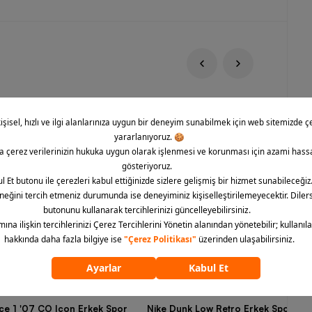
rce 1 '07 CO Icon Erkek Spor
Nike Dunk Low Retro Erkek Spor Aya