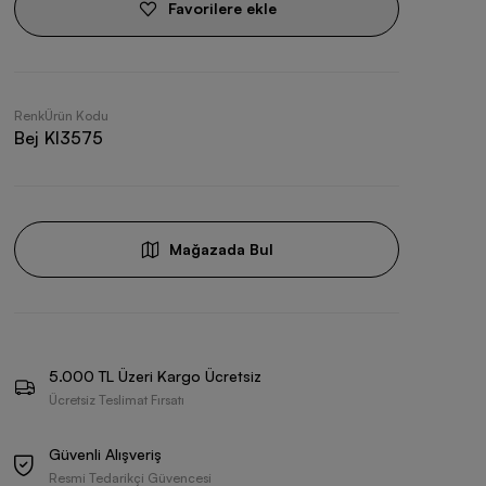
Favorilere ekle
Renk
Ürün Kodu
Bej
KI3575
Mağazada Bul
5.000 TL Üzeri Kargo Ücretsiz
Ücretsiz Teslimat Fırsatı
Güvenli Alışveriş
Resmi Tedarikçi Güvencesi