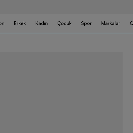
on
Erkek
Kadın
Çocuk
Spor
Markalar
O
adidas Super