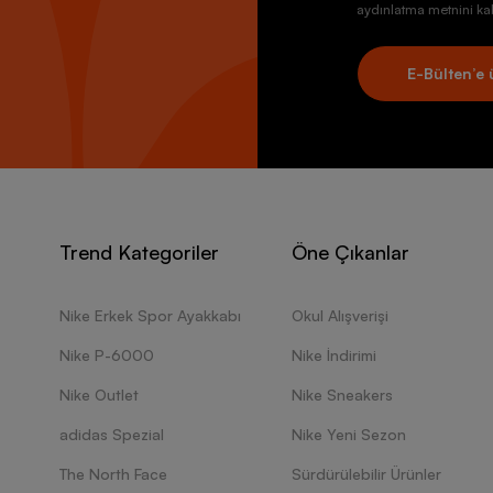
aydınlatma metnini kab
E-Bülten’e 
Trend Kategoriler
Öne Çıkanlar
Nike Erkek Spor Ayakkabı
Okul Alışverişi
Nike P-6000
Nike İndirimi
Nike Outlet
Nike Sneakers
adidas Spezial
Nike Yeni Sezon
The North Face
Sürdürülebilir Ürünler