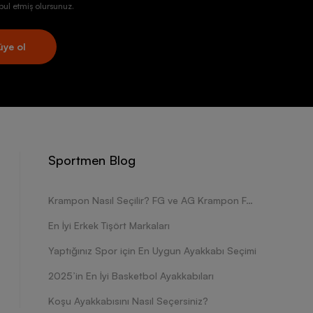
ul etmiş olursunuz.
üye ol
Sportmen Blog
Krampon Nasıl Seçilir? FG ve AG Krampon Farkları Nelerdir?
En İyi Erkek Tişört Markaları
Yaptığınız Spor için En Uygun Ayakkabı Seçimi
2025’in En İyi Basketbol Ayakkabıları
Koşu Ayakkabısını Nasıl Seçersiniz?