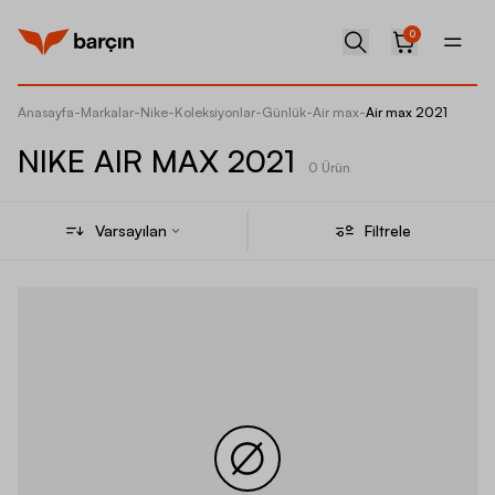
0
Anasayfa
-
Markalar
-
Nike
-
Koleksiyonlar
-
Günlük
-
Air max
-
Air max 2021
NIKE AIR MAX 2021
0 Ürün
Varsayılan
Filtrele