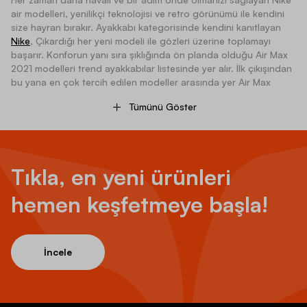
air modelleri, yenilikçi teknolojisi ve retro görünümü ile kendini
size hayran bırakır. Ayakkabı kategorisinde kendini kanıtlayan
Nike
, Çıkardığı her yeni modeli ile gözleri üzerine toplamayı
başarır. Konforun yanı sıra şıklığında ön planda olduğu Air Max
2021 modelleri trend ayakkabılar listesinde yer alır. İlk çıkışından
bu yana en çok tercih edilen modeller arasında yer Air Max
modelleri her yıl yenilenir. En az %20 geri dönüştürülmüş içeriği
Tümünü Göster
ile Air Max 2021 modelleri aynı zamanda çevre dostu ayakkabılar
arasındadır. Rahatlığın zirvesi olarak bilinen Air yastıklama
özellikleriyle ayakkabılar devrim niteliği taşır. Yürüyüş yaparken
ya da sporda rahatlıkla kullanılabilen modeller, koleksiyoncular
ve sneaker meraklıları tarafından en çok tercih edilenler
Tıkla, en yeni ürünleri
arasındadır.
Nike
Air modellerinin çoğu yol koşusu, pist ve koşu
bandı için oldukça uygundur. Her zevke hitap eden modeller
hemen keşfetmeye başla!
antrenmanlar için de güvenle tercih edilebilir. Kullanım açısından
konfor sağlayan özelliklere sahip
Nike Air Max
modelleri ile her
anı yakalayabilirsiniz
İncele
Air Max 2021 Modelleri Nelerdir?
Özellikle spor tutkunları tarafından oldukça beğenilen Air Max