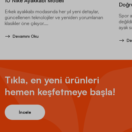
10 Nike Ayakkabı Modeli
Doğru
Erkek ayakkabı modasında her yıl yeni detaylar,
Spor a
güncellenen teknolojiler ve yeniden yorumlanan
değild
klasikler öne çıkıyor....
ayak sa
Devamını Oku
De
Tıkla, en yeni ürünleri
hemen keşfetmeye başla!
İncele