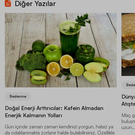
Diğer Yazılar
Besl
Dünya
Beslenme
Atıştı
Doğal Enerji Arttırıcılar: Kafein Almadan
Enerjik Kalmanın Yolları
Maç ge
buluşma
Gün içinde zaman zaman kendinizi yorgun, halsiz ya
uzun..
da odaklanmakta zorlanır halde bulabilirsiniz. Özellikle