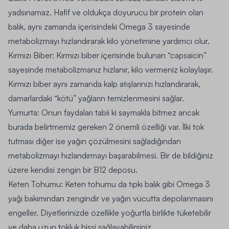
yadsınamaz. Hafif ve oldukça doyurucu bir protein olan
balık, aynı zamanda içerisindeki Omega 3 sayesinde
metabolizmayı hızlandırarak kilo yönetimine yardımcı olur.
Kırmızı Biber:
Kırmızı biber içerisinde bulunan “capsaicin”
sayesinde metabolizmanız hızlanır, kilo vermeniz kolaylaşır.
Kırmızı biber aynı zamanda kalp atışlarınızı hızlandırarak,
damarlardaki “kötü” yağların temizlenmesini sağlar.
Yumurta:
Onun faydaları tabii ki saymakla bitmez ancak
burada belirtmemiz gereken 2 önemli özelliği var. İlki tok
tutması diğer ise yağın çözülmesini sağladığından
metabolizmayı hızlandırmayı başarabilmesi. Bir de bildiğiniz
üzere kendisi zengin bir B12 deposu.
Keten Tohumu:
Keten tohumu da tıpkı balık gibi Omega 3
yağı bakımından zengindir ve yağın vücutta depolanmasını
engeller. Diyetlerinizde özellikle yoğurtla birlikte tüketebilir
ve daha uzun tokluk hissi sağlayabilirsiniz.