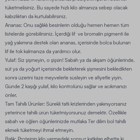
tüketmelisiniz. Bu sayede hızlı kilo almanıza sebep olacak
kabızlıktan da kurtulabilirsiniz.
Ananas:
Onu sağlıklı besinlerin olduğu hemen hemen tüm
listelerde görebilirsiniz. İçerdiği lif ve bromalin pigmenti ile
yağ yakımına destek olan ananas, içerisinde bolca bulunan
lif ile tok kalmanıza da yardımcı olur.
Yulaf:
Siz şişmeyin, o şişsin! Sabah ya da akşam öğünlerinde,
süt ya da yoğurt içerisinde bekleterek şişmesini bekledikten
sonra üzerini taze meyvelerle süsleyin ve afiyetle yiyin.
Günde 2 kaşığı yulaf, kilo kontrolünü sağlar ve acıkmanızı
önler.
Tam Tahıllı Ürünler:
Sürekli tatlı krizlerinden yakınıyorsanız
yeterince tahıllı ürün tüketmiyorsunuz demektir. Özellikle
sabah ve öğlen öğünlerinizde mutlaka 1’er dilim bol tahıllı
ekmek tüketmeyi ihmal etmeyin.
Balık:
Proteinin kilo vermedeki sonsuz katkıları elbette ki