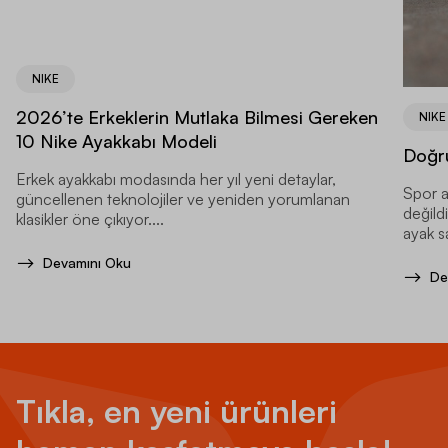
NIKE
2026’te Erkeklerin Mutlaka Bilmesi Gereken
NIKE
10 Nike Ayakkabı Modeli
Doğru
Erkek ayakkabı modasında her yıl yeni detaylar,
Spor a
güncellenen teknolojiler ve yeniden yorumlanan
değild
klasikler öne çıkıyor....
ayak sa
Devamını Oku
De
Tıkla, en yeni ürünleri