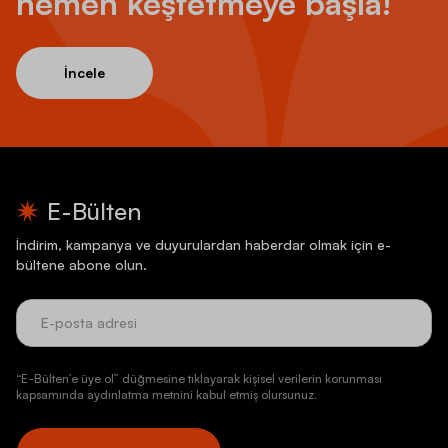
hemen keşfetmeye başla!
İncele
E-Bülten
İndirim, kampanya ve duyurulardan haberdar olmak için e-
bültene abone olun.
“E-Bülten’e üye ol” düğmesine tıklayarak kişisel verilerin korunması
kapsamında aydınlatma metnini kabul etmiş olursunuz.