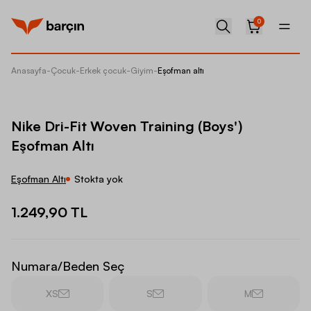
0
Anasayfa
-
Çocuk
-
Erkek çocuk
-
Giyim
-
Eşofman altı
Nike Dr
Nike Dri-Fit Woven Training (Boys')
Eşofman Altı
Eşofman Altı
Stokta yok
1.249,90 TL
Numara/Beden Seç
XS
S
M