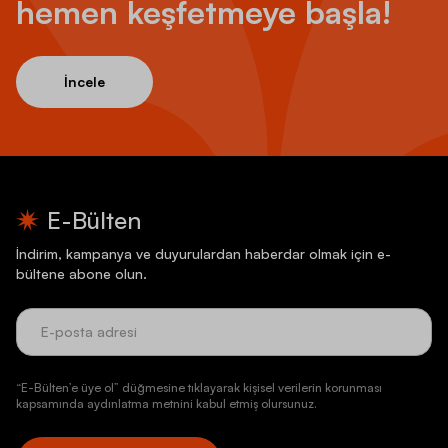
hemen keşfetmeye başla!
İncele
E-Bülten
İndirim, kampanya ve duyurulardan haberdar olmak için e-
bültene abone olun.
“E-Bülten’e üye ol” düğmesine tıklayarak kişisel verilerin korunması
kapsamında aydınlatma metnini kabul etmiş olursunuz.