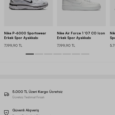
Nike P-6000 Sportswear
Nike Air Force 1 '07 CO Icon
Ni
Erkek Spor Ayakkabı
Erkek Spor Ayakkabı
Sp
7.199,90 TL
7.199,90 TL
5.
5.000 TL Üzeri Kargo Ücretsiz
Ücretsiz Teslimat Fırsatı
Güvenli Alışveriş