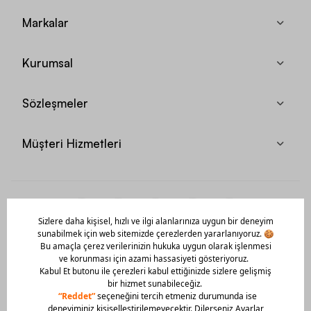
tasarlanıyor. Yetişkinler için hazırlanan krampon modellerinin
Markalar
yanı sıra çocuk sporcular için de uygun ayak numaralarına sahip
modeller, Nike erkek ayakkabı
seçkisinde sunuluyor.
Egzersiz / Fitness Ayakkabıları
: Aletli ve aletsiz sportif
Kurumsal
çalışmalar, egzersiz gibi aktiviteler için tasarlanan Nike ayakkabı
çeşitleri, sıklıkla iç mekanlarda yapılan fitness çalışmalarında
önemli işlev sağlıyor. Genellikle kalın tabanlı formlarda
Sözleşmeler
tasarlanan Nike ayakkabı modelleri, hareketler esnasında ayak
tabanına ve bilek kısmına binen yük miktarını minimum seviyeye
düşürmeyi amaçlıyor. Sporcu yaralanmaları gibi istenmeyen
Müşteri Hizmetleri
durumların önüne geçilmesi için, egzersiz ve fitness
çalışmalarında, mutlaka özel tasarlanmış Nike ayakkabı
modellerinin giyilmesi önem taşıyor.
Tenis Ayakkabıları
: Tenis sporunun gerektirdiği atak, ani duruş ve
kısa yanal koşular gibi özgün hareketleri tamamlayacak spor
ayakkabılar, diğer ayakkabılardan biraz daha farklı özellikler
taşıyor. Nike tenis ayakkabısı modelleri, kadın ve erkek sporcular
için tasarlanmış modelleri sayesinde, sizin sadece müsabakadaki
performansınıza odaklanmanızı sağlıyor.
Mobil Uygulamamızı Hemen İndir!
Yeni Sezonda Hangi Nike Ayakkabı Modelleri Trend?