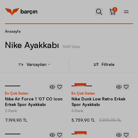
0
Anasayfa
Nike Ayakkabı
1067 Ürün
Varsayılan
Filtrele
-
20
%
En Çok Satan
En Çok Satan
Nike Air Force 1 '07 CO Icon
Nike Dunk Low Retro Erkek
Erkek Spor Ayakkabı
Spor Ayakkabı
2 Renk
6 Renk
7.199,90 TL
5.759,90 TL
7.199,90 TL
-
30
%