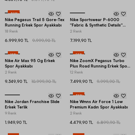
-
30
%
Nike Pegasus Trail 5 Gore-Tex
Nike Sportswear P-6000
Running Erkek Spor Ayakkabı
''Fabric & Synthetic Details''
Spor Ayakkabı
18 Renk
2 Renk
6.999,90 TL
9.999,90 TL
7.199,90 TL
-
15
%
-
25
%
Nike Air Max 95 Og Erkek
Nike ZoomX Pegasus Turbo
Spor Ayakkabı
Plus Road Running Erkek Spor
Ayakkabı
2 Renk
12 Renk
9.349,90 TL
10.999,90 TL
7.499,90 TL
9.999,90 TL
-
35
%
Nike Jordan Franchise Slide
Nike Wmns Air Force 1 Low
Erkek Terlik
Premium Kadın Spor Ayakkabı
9 Renk
2 Renk
1.949,90 TL
4.479,90 TL
6.899,90 TL