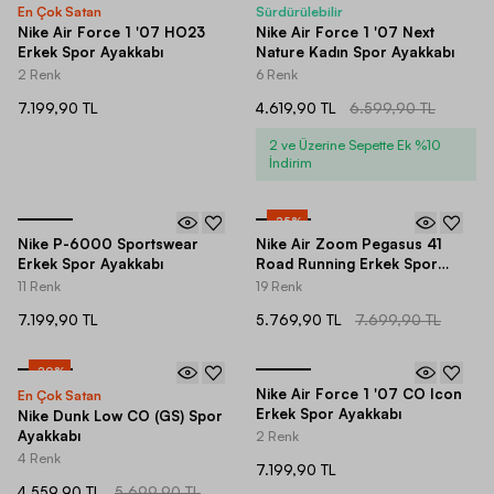
En Çok Satan
Sürdürülebilir
Nike Air Force 1 '07 HO23
Nike Air Force 1 '07 Next
Erkek Spor Ayakkabı
Nature Kadın Spor Ayakkabı
2 Renk
6 Renk
7.199,90 TL
4.619,90 TL
6.599,90 TL
2 ve Üzerine Sepette Ek %10
İndirim
-
25
%
Nike P-6000 Sportswear
Nike Air Zoom Pegasus 41
Erkek Spor Ayakkabı
Road Running Erkek Spor
Ayakkabı
11 Renk
19 Renk
7.199,90 TL
5.769,90 TL
7.699,90 TL
-
20
%
Nike Air Force 1 '07 CO Icon
En Çok Satan
Erkek Spor Ayakkabı
Nike Dunk Low CO (GS) Spor
Ayakkabı
2 Renk
4 Renk
7.199,90 TL
4.559,90 TL
5.699,90 TL