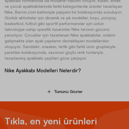
ayakkabı formlarında da modanın nabzını tutuyor. Kadın, erkek
ve çocuk ayakkabılarında farklı kategorilerde ürünler tasarlayan
Nike, Barcin.com kalitesiyle yepyeni bir koleksiyonda sunuluyor.
Günlük aktiviteler için dinamik ve şık modeller, koşu, yürüyüş,
basketbol, futbol gibi sportif performanslar için üstün
teknolojiye sahip spesifik tasarımlar Nike tarzının gücünü
yansıtıyor. Çocuklar için tasarlanan Nike ayakkabılar, onların
gelişmekte olan ayak yapılarını destekleyen modellerden
oluşuyor. Sandalet, sneaker, terlik gibi farklı ürün gruplarıyla
yaratılan koleksiyonda, sezonun güçlü renk tonlarıyla
tasarlanmış ayakkabı çeşitleri göze çarpıyor.
Nike Ayakkabı Modelleri Nelerdir?
Sportif aktivitelerin fiziksel ihtiyaçlarına göre tasarlanmış Nike
Tümünü Göster
ayakkabı modelleri, dayanıklılık, fonksiyonellik ve şık
tasarımlarıyla öne çıkıyor. Basketbol, futbol, koşu gibi farklı spor
dallarının gerekliliklerine göre hazırlanan Nike ayakkabı
koleksiyonlarında, kadın ve erkek sporcuların performansını
destekleyen modeller dikkat çekiyor.
Tıkla, en yeni ürünleri
Koşu Ayakkabıları:
Antrenman ve yarış günü için özel olarak
tasarlanmış koşu ayakkabısı modelleri, sporcunun kullanım