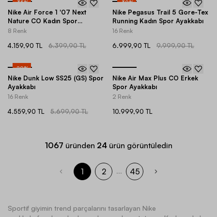
-
35
%
-
30
%
Nike Air Force 1 '07 Next
Nike Pegasus Trail 5 Gore-Tex
Nature CO Kadın Spor
Running Kadın Spor Ayakkabı
Ayakkabı
8 Renk
16 Renk
4.159,90 TL
6.399,90 TL
6.999,90 TL
9.999,90 TL
-
20
%
Nike Dunk Low SS25 (GS) Spor
Nike Air Max Plus CO Erkek
Ayakkabı
Spor Ayakkabı
16 Renk
2 Renk
4.559,90 TL
5.699,90 TL
10.999,90 TL
1067
üründen
24
ürün görüntüledin
1
2
45
...
Sportif giyimin trend parçalarını tasarlayan Nike