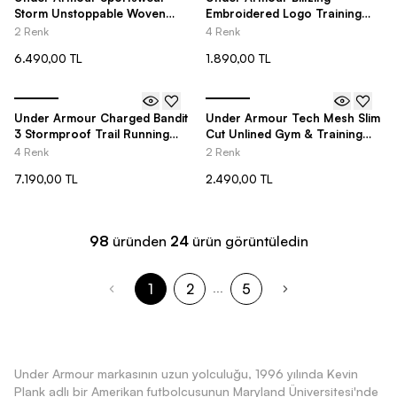
Storm Unstoppable Woven
Embroidered Logo Training
Loose Cut Erkek Eşofman Altı
Erkek Şapka
2 Renk
4 Renk
6.490,00 TL
1.890,00 TL
Under Armour Charged Bandit
Under Armour Tech Mesh Slim
3 Stormproof Trail Running
Cut Unlined Gym & Training
Erkek Spor Ayakkabı
Erkek Şort
4 Renk
2 Renk
7.190,00 TL
2.490,00 TL
98
üründen
24
ürün görüntüledin
1
2
5
...
Under Armour markasının uzun yolculuğu, 1996 yılında Kevin
Plank adlı bir Amerikan futbolcusunun Maryland Üniversitesi'nde