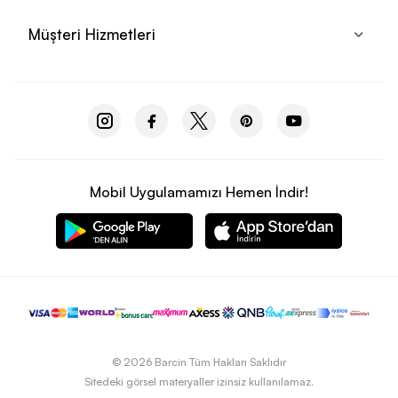
yenilikçi özellikler ile under armour dünya çapında popüler bir
Müşteri Hizmetleri
hale gelmiştir. Markanın kendine has ürünlerinde olan; teri
tutmayan yapısı ve nefes alan mikrofiber teknolojisi ile üretilen
bu tişörtler birçok sporcunun beğenisini kazanır. Under Armour
tişörtleri birçok spor dalında kullanılmak üzere çeşitli şekillerde
ve renklerde üretilmiştir. Her tişört, sporcuların performanslarını
en üst düzeye çıkarmak için özel olarak geliştirilmiş benzersiz
özellikler sunar.
Under Armour Çanta Koleksiyonu ile Her Anınızda Şık Olun
Mobil Uygulamamızı Hemen İndir!
Under armour çantalar yüksek kalite malzemelerden ve sağlam
dikişlerle üretilir. Sporcuların yoğun egzersiz ve seyahat
planlarına yönelik olarak tasarlanmıştır. Farklı stil ve renklerdeki
geniş koleksiyonu ile kullanıcılara kıyafetleriyle
kombinleyebileceği yüzlerce seçenek sunar. Yağışlı ve fena hava
koşullarında kullanılmak üzere bazı modelleri su geçirmez olarak
üretilmiştir. Çantalar üzerinde çeşitli fermuarlı ve cepli bölmeler
kullanılır. Bu kullanıcıların çantalarını daha pratik bir şekilde
kullanmasını sağlar. Ayarlanabilir askılar destekli sırt paneli ve
© 2026 Barcin Tüm Hakları Saklıdır
nefes alabilir kumaş teknolojisi sayesinde taşıma ve kullanım
Sitedeki görsel materyaller izinsiz kullanılamaz.
kolaylığı sağlar.Sporcuların ve aktif yaşam tarzına sahip olanların