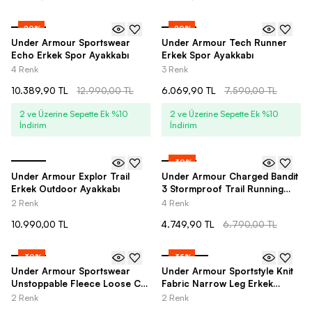
-
20
%
-
20
%
Under Armour Sportswear
Under Armour Tech Runner
Echo Erkek Spor Ayakkabı
Erkek Spor Ayakkabı
4 Renk
3 Renk
10.389,90 TL
12.990,00 TL
6.069,90 TL
7.590,00 TL
2 ve Üzerine Sepette Ek %10
2 ve Üzerine Sepette Ek %10
İndirim
İndirim
-
30
%
Under Armour Explor Trail
Under Armour Charged Bandit
Erkek Outdoor Ayakkabı
3 Stormproof Trail Running
Erkek Spor Ayakkabı
2 Renk
4 Renk
10.990,00 TL
4.749,90 TL
6.790,00 TL
-
30
%
-
35
%
Under Armour Sportswear
Under Armour Sportstyle Knit
Unstoppable Fleece Loose Cut
Fabric Narrow Leg Erkek
Unlined Erkek Şort
Eşofman Altı
2 Renk
2 Renk