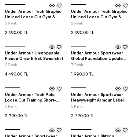
Under Armour Tech Graphic
Under Armour Tech Graphic
Unlined Loose Cut Gym &
Unlined Loose Cut Gym &
Training Erkek Şort
Training Erkek Şort
2 Renk
2 Renk
2.490,00 TL
2.490,00 TL
Under Armour Unstoppable
Under Armour Sportswear
Fleece Crew Erkek Sweatshirt
Global Foundation Update
Loose Cut Short-Sleeve Erkek
2 Renk
7 Renk
Tişört
4.490,00 TL
1.990,00 TL
Under Armour Tech Polo
Under Armour Sportswear
Loose Cut Training Short-
Heavyweight Armour Label
Sleeve Erkek Tişört
Loose Cut Short-Sleeve Erkek
5 Renk
5 Renk
Tişört
2.990,00 TL
2.790,00 TL
Under Armour Sportswear
Under Armour Blitzing