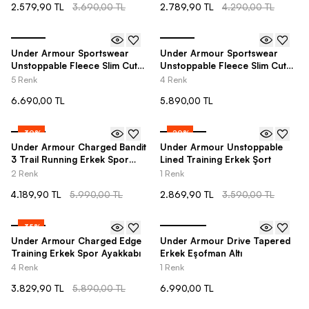
2.579,90 TL
3.690,00 TL
2.789,90 TL
4.290,00 TL
Under Armour Sportswear
Under Armour Sportswear
Unstoppable Fleece Slim Cut
Unstoppable Fleece Slim Cut
Full-Zip Hooded Erkek
Erkek Pantolon
5 Renk
4 Renk
Sweatshirt
6.690,00 TL
5.890,00 TL
-
30
%
-
20
%
Under Armour Charged Bandit
Under Armour Unstoppable
3 Trail Running Erkek Spor
Lined Training Erkek Şort
Ayakkabı
2 Renk
1 Renk
4.189,90 TL
5.990,00 TL
2.869,90 TL
3.590,00 TL
-
35
%
Under Armour Charged Edge
Under Armour Drive Tapered
Training Erkek Spor Ayakkabı
Erkek Eşofman Altı
4 Renk
1 Renk
3.829,90 TL
5.890,00 TL
6.990,00 TL