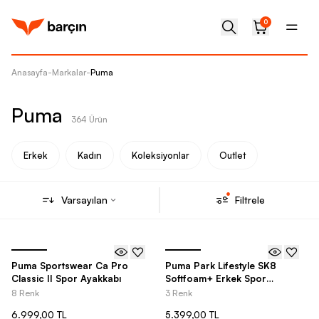
0
Anasayfa
-
Markalar
-
Puma
Puma
364 Ürün
Erkek
Kadın
Koleksiyonlar
Outlet
Varsayılan
Filtrele
Puma Sportswear Ca Pro
Puma Park Lifestyle SK8
Classic II Spor Ayakkabı
Softfoam+ Erkek Spor
Ayakkabı
8 Renk
3 Renk
6.999,00 TL
5.399,00 TL