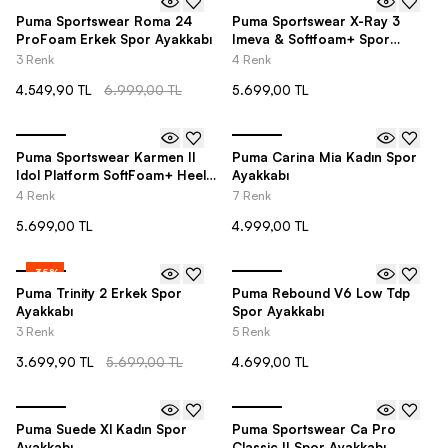
-
35
%
Puma Sportswear Roma 24
Puma Sportswear X-Ray 3
ProFoam Erkek Spor Ayakkabı
Imeva & Softfoam+ Spor
Ayakkabı
3 Renk
4 Renk
4.549,90 TL
6.999,00 TL
5.699,00 TL
Puma Sportswear Karmen II
Puma Carina Mia Kadın Spor
Idol Platform SoftFoam+ Heel
Ayakkabı
Kadın Spor Ayakkabı
4 Renk
7 Renk
5.699,00 TL
4.999,00 TL
-
35
%
Puma Trinity 2 Erkek Spor
Puma Rebound V6 Low Tdp
Ayakkabı
Spor Ayakkabı
3 Renk
5 Renk
3.699,90 TL
5.699,00 TL
4.699,00 TL
Puma Suede Xl Kadın Spor
Puma Sportswear Ca Pro
Ayakkabı
Classic II Spor Ayakkabı