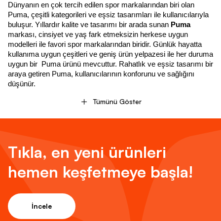
Dünyanın en çok tercih edilen spor markalarından biri olan 
Puma, çeşitli kategorileri ve eşsiz tasarımları ile kullanıcılarıyla 
buluşur. Yıllardır kalite ve tasarımı bir arada sunan 
Puma 
markası, cinsiyet ve yaş fark etmeksizin herkese uygun 
modelleri ile favori spor markalarından biridir. Günlük hayatta 
kullanıma uygun çeşitleri ve geniş ürün yelpazesi ile her duruma 
uygun bir  Puma ürünü mevcuttur. Rahatlık ve eşsiz tasarımı bir 
araya getiren Puma, kullanıcılarının konforunu ve sağlığını 
düşünür.
Tümünü Göster
Puma Spor Giyim Ürün Çeşitliliği
Sporseverlerin sıklıkla tercih ettiği markalardan biri olan Puma, 
çeşitli ürünleri ve yeni koleksiyonları ile her türlü beklentiyi 
Tıkla, en yeni ürünleri
karşılar. Çeşitli spor dalları için üretilmiş ürünler; koşu, fitness, 
cardio gibi spor dalları ile uğraşanlar için özel olarak tasarlanır. 
hemen keşfetmeye başla!
Aynı zamanda günlük kullanım için de oldukça uygun olan 
Puma ayakkabı
 modelleri, uzun ömürlü ve kullanışlı olmalarıyla 
bilinir. Farklı koleksiyonlarla kullanıcılarına sunulan
 Puma spor 
ayakkabı 
modelleri, renk ve model çeşitliliği ile göz önüne çıkar. 
İncele
Günlük kullanımın yanı sıra farklı özellikleri ile satışa sunulan 
koleksiyon ürünleri, ayakkabı ve giyim ürünlerinde çeşitliliği 