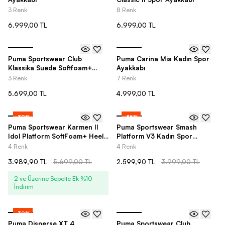
3 Renk
8 Renk
6.999,00 TL
6.999,00 TL
Puma Sportswear Club
Puma Carina Mia Kadın Spor
Klassika Suede Softfoam+
Ayakkabı
Kadın Spor Ayakkabı
3 Renk
7 Renk
5.699,00 TL
4.999,00 TL
-
30
%
-
35
%
Puma Sportswear Karmen II
Puma Sportswear Smash
Idol Platform SoftFoam+ Heel
Platform V3 Kadın Spor
Kadın Spor Ayakkabı
Ayakkabı
4 Renk
4 Renk
3.989,90 TL
5.699,00 TL
2.599,90 TL
3.999,00 TL
2 ve Üzerine Sepette Ek %10
İndirim
-
30
%
Puma Disperse XT 4
Puma Sportswear Club