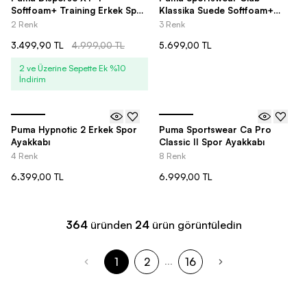
Softfoam+ Training Erkek Spor
Klassika Suede Softfoam+
Ayakkabı
Kadın Spor Ayakkabı
2 Renk
3 Renk
3.499,90 TL
4.999,00 TL
5.699,00 TL
2 ve Üzerine Sepette Ek %10
İndirim
Puma Hypnotic 2 Erkek Spor
Puma Sportswear Ca Pro
Ayakkabı
Classic II Spor Ayakkabı
4 Renk
8 Renk
6.399,00 TL
6.999,00 TL
364
üründen
24
ürün görüntüledin
1
2
16
...