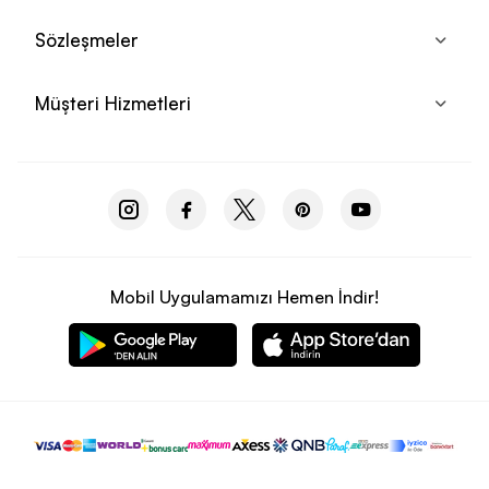
dallarında kullanılan ürünlerdir. 
Puma krampon
 çeşitleri, 
Sözleşmeler
yalnızca erkek çocuklar değil, büyükler tarafından da sıklıkla 
tercih edilir. Geniş bir numara ve beden aralığına sahip olan 
Puma ürünleri, her yaş grubuna göre özel olarak tasarlanıp 
Müşteri Hizmetleri
satışa sunulur. 
Puma Ayakkabı Numara Seçimi Nasıl 
Olmalı?
Kendinize ve sevdiklerinize uygun ayakkabı seçimi yaparken 
göz önünde bulundurmanız gereken bazı özellikler vardır. 
Bunlardan biri olan ayakkabı numarası, en çok zorlanılan 
Mobil Uygulamamızı Hemen İndir!
konulardan biridir. Puma markası, tüm dünya tarafından en çok 
tercih edilen spor markaları arasında yer alır, bu nedenle birden 
fazla numara birimi kullanır. Bölge çeşitliliğine göre ayakkabı 
numarası ifade birimleri değişir, bu nedenle size en uygun 
numarayı seçerken Avrupa kategorisinde Türkiye’de kullanılan 
numara birimine göre seçim yapmalısınız. 
Puma sneaker 
modelleri arasında tercih yaparken, sonrasında sorun 
yaşamamak için ayağınıza tam olan numarayı tercih 
etmelisiniz. 